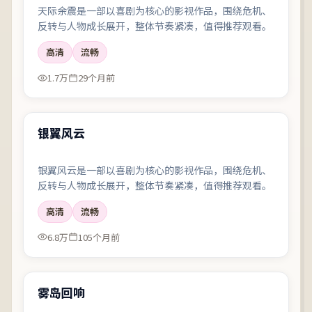
天际余震是一部以喜剧为核心的影视作品，围绕危机、
反转与人物成长展开，整体节奏紧凑，值得推荐观看。
高清
流畅
1.7万
29个月前
99:16
新上
银翼风云
银翼风云是一部以喜剧为核心的影视作品，围绕危机、
反转与人物成长展开，整体节奏紧凑，值得推荐观看。
高清
流畅
6.8万
105个月前
99:44
新上
雾岛回响