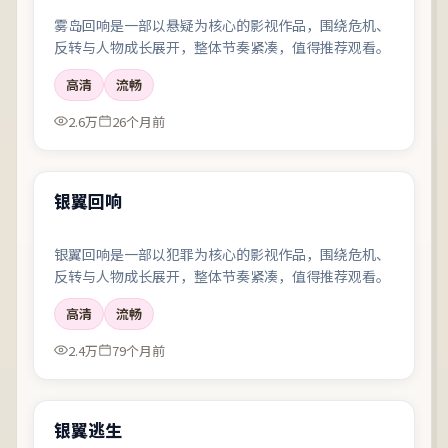
雾岛回响是一部以悬疑为核心的影视作品，围绕危机、
反转与人物成长展开，整体节奏紧凑，值得推荐观看。
高清
流畅
2.6万
26个月前
99:53
新上
银翼回响
银翼回响是一部以犯罪为核心的影视作品，围绕危机、
反转与人物成长展开，整体节奏紧凑，值得推荐观看。
高清
流畅
2.4万
79个月前
99:56
新上
银翼逃生