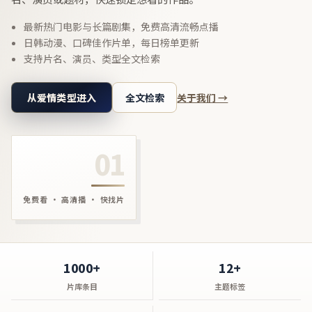
最新热门电影与长篇剧集，免费高清流畅点播
日韩动漫、口碑佳作片单，每日榜单更新
支持片名、演员、类型全文检索
从爱情类型进入
全文检索
关于我们 →
01
免费看 · 高清播 · 快找片
1000+
12+
片库条目
主题标签