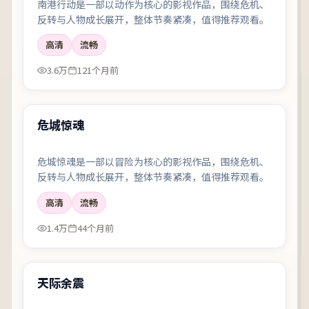
南港行动是一部以动作为核心的影视作品，围绕危机、
反转与人物成长展开，整体节奏紧凑，值得推荐观看。
高清
流畅
3.6万
121个月前
99:55
新上
危城惊魂
危城惊魂是一部以冒险为核心的影视作品，围绕危机、
反转与人物成长展开，整体节奏紧凑，值得推荐观看。
高清
流畅
1.4万
44个月前
99:57
新上
天际余震